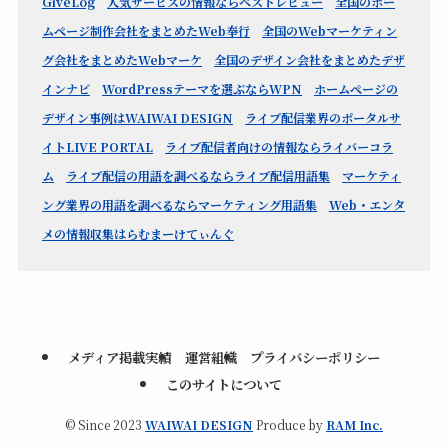
GiveLog
人気サービスの情報ならベストレビュー
全国のホー
ムページ制作会社をまとめたWeb奉行
全国のWebマーケティン
グ会社をまとめたWebマーケ
全国のデザイン会社をまとめたデザ
インナビ
WordPressテーマを選ぶならWPN
ホームページの
デザイン事例はWAIWAI DESIGN
ライブ配信業界のポータルサ
イトLIVE PORTAL
ライブ配信者向けの情報ならライバーコラ
ム
ライブ配信の用語を調べるならライブ配信用語集
マーケティ
ング業界の用語を調べるならマーケティング用語集
Web・エンタ
メの情報収集はらむまーけてぃんぐ
メディア掲載実績
運営組織
プライバシーポリシー
このサイトについて
©
Since 2023
WAIWAI DESIGN
Produce by
RAM Inc.